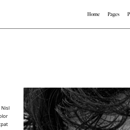
Home
Pages
P
 Nisl
olor
tpat