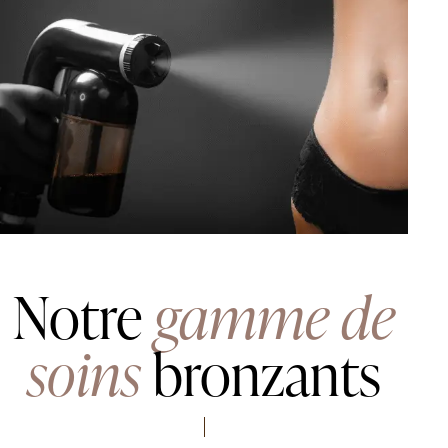
Notre
gamme de
soins
bronzants