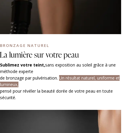
BRONZAGE NATUREL
La lumière
sur votre peau
Sublimez votre teint,
sans exposition au soleil grâce à une
méthode experte
de bronzage par pulvérisation.
Un résultat naturel, uniforme et
lumineux,
pensé pour révéler la beauté dorée de votre peau en toute
sécurité.